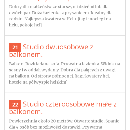
Dobry dla małżeństw ze starszymi dziećmi lub dla
dwóch par. Duża łazienka z prysznicem. Idealny dla
rodzin. Najlepsza kwatera w Helu. [tagi : noclegi na
helu, pokoje hel]
Studio dwuosobowe z
21
balkonem.
Balkon. Rozkładana sofa. Prywatna łazienka. Widok na
sosny i w oddali wydamy. Dobra dla palących z uwagi
na balkon. Od strony północnej. [tagi: kwatery hel,
hotele na półwyspie helskim]
Studio czteroosobowe małe z
22
balkonem.
Powierzchnia około 20 metrów. Otwarte studio. Spanie
dla 4 osób bez możliwości dostawki. Prywatna