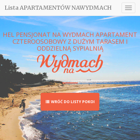
Lista APARTAMENTÓW NAWYDMACH
Togg
navig
HEL PENSJONAT NA WYDMACH APARTAMENT
CZTEROOSOBOWY Z DUŻYM TARASEM I
ODDZIELNĄ SYPIALNIĄ
WRÓĆ DO LISTY POKOI