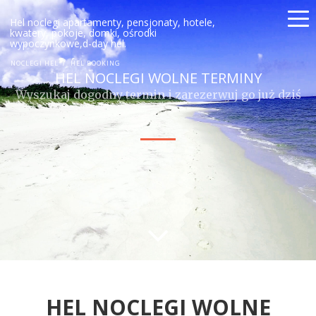
Hel noclegi apartamenty, pensjonaty, hotele,
kwatery, pokoje, domki, ośrodki
wypoczynkowe,d-day hel.
NOCLEGI HEL
HEL BOOKING
HEL NOCLEGI WOLNE TERMINY
Wyszukaj dogodny termin i zarezerwuj go już dziś
HEL NOCLEGI WOLNE